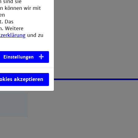
 sind sie
en können wir mit
den
t. Das
n. Weitere
zerklärung
und zu
Einstellungen
ookies akzeptieren