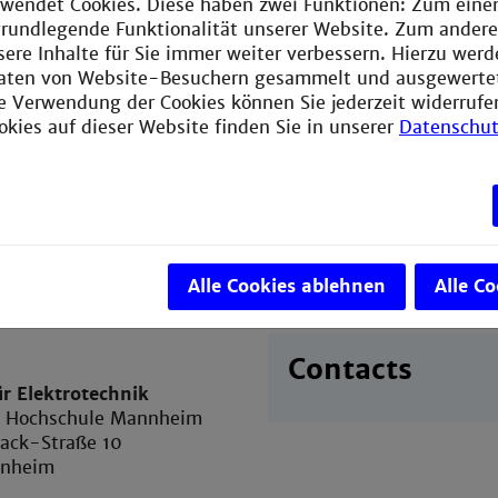
wendet Cookies. Diese haben zwei Funktionen: Zum einen
e grundlegende Funktionalität unserer Website. Zum ander
sere Inhalte für Sie immer weiter verbessern. Hierzu wer
aten von Website-Besuchern gesammelt und ausgewerte
ie Verwendung der Cookies können Sie jederzeit widerrufe
okies auf dieser Website finden Sie in unserer
Datenschut
Alle Cookies ablehnen
Alle C
Contacts
ür Elektrotechnik
e Hochschule Mannheim
sack-Straße 10
nnheim