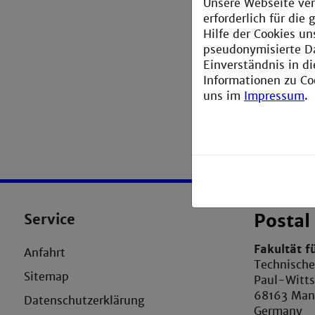
Unsere Webseite ver
erforderlich für di
Hilfe der Cookies un
pseudonymisierte D
Einverständnis in d
Informationen zu Co
uns im
Impressum
.
Service
Postal
Fakultät f
Anfahrt
Technisch
Sitemap
Paul-Witt
68163 Ma
Datenschutzerklärung
Germany