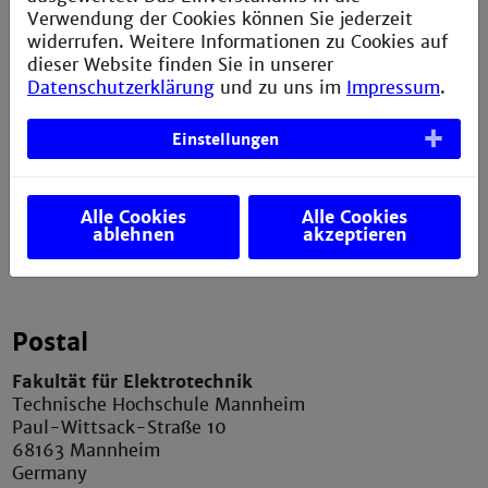
Verwendung der Cookies können Sie jederzeit
widerrufen. Weitere Informationen zu Cookies auf
Service
dieser Website finden Sie in unserer
Datenschutzerklärung
und zu uns im
Impressum
.
Anfahrt
Sitemap
Einstellungen
Datenschutzerklärung
Impressum
Alle Cookies
Alle Cookies
ablehnen
akzeptieren
Verbesserungsvorschlag melden
Postal
Fakultät für Elektrotechnik
Technische Hochschule Mannheim
Paul-Wittsack-Straße 10
68163 Mannheim
Germany