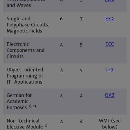
and Waves
Single and
6
7
EE2
Polyphase Circuits,
Magnetic Fields
Electronic
4
5
ECC
Components and
Circuits
Object-oriented
4
5
IT2
Programming of
IT-Applications
German for
4
4
DAZ
Academic
1) b)
Purposes
Non-technical
4
4
WM1 (see
1)
Elective Module
below)