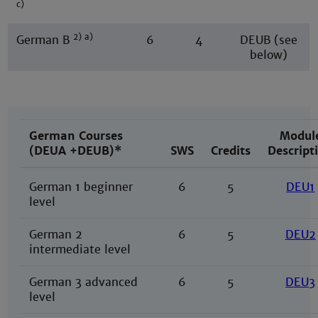
c)
2) a)
German B
6
4
DEUB (see
below)
German Courses
Modul
(DEUA +DEUB)*
SWS
Credits
Descript
German 1 beginner
6
5
DEU1
level
German 2
6
5
DEU2
intermediate level
German 3 advanced
6
5
DEU3
level