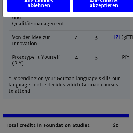
Alle Cookies
Alle Cookies
ablehnen
akzeptieren
Qualitätssicherung
4
5
Q
(6WB
und
Qualitätsmanagement
Von der Idee zur
4
5
IZI
(3ET
Innovation
Prototype It Yourself
4
5
PIY
(PIY)
*Depending on your German language skills our
language centre decides which German courses
to attend.
Total credits in Foundation Studies
60