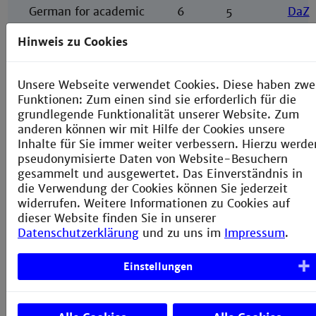
German for academic
6
5
DaZ
purposes
Hinweis zu Cookies
Unsere Webseite verwendet Cookies. Diese haben zwe
Non-technical
Funktionen: Zum einen sind sie erforderlich für die
Elective Module -
grundlegende Funktionalität unserer Website. Zum
Examples
anderen können wir mit Hilfe der Cookies unsere
Inhalte für Sie immer weiter verbessern. Hierzu werde
Business
4
5
BL1
(1W
pseudonymisierte Daten von Website-Besuchern
Administration 1
gesammelt und ausgewertet. Das Einverständnis in
die Verwendung der Cookies können Sie jederzeit
Methods of Scientific
4
5
MWA
widerrufen. Weitere Informationen zu Cookies auf
Work
(1ETB
dieser Website finden Sie in unserer
Datenschutzerklärung
und zu uns im
Impressum
.
Grundlagen der
4
5
GP (1EL
Psychologie
Einstellungen
Ingenieur wird
4
5
IWU
(3E
Unternehmer