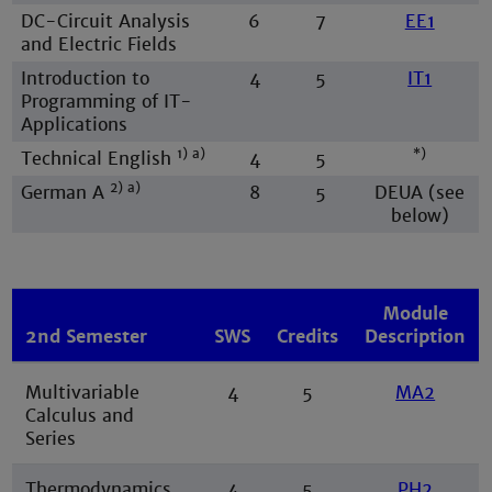
DC-Circuit Analysis
6
7
EE1
and Electric Fields
Introduction to
4
5
IT1
Programming of IT-
Applications
1) a)
*)
Technical English
4
5
2) a)
German A
8
5
DEUA (see
below)
Module
2nd Semester
SWS
Credits
Description
Multivariable
4
5
MA2
Calculus and
Series
Thermodynamics
4
5
PH2